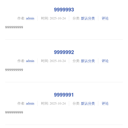
9999993
作者:
admin
时间:
2025-10-24
分类:
默认分类
评论
999999999
9999992
作者:
admin
时间:
2025-10-24
分类:
默认分类
评论
999999999
9999991
作者:
admin
时间:
2025-10-24
分类:
默认分类
评论
999999999