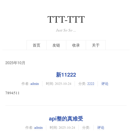
TTT-TTT
Just So So ...
首页
友链
收录
关于
2025年10月
新11222
作者:
admin
时间:
2025-10-24
分类:
2222
评论
7894511
api整的真难受
作者:
admin
时间:
2025-10-24
分类:
评论