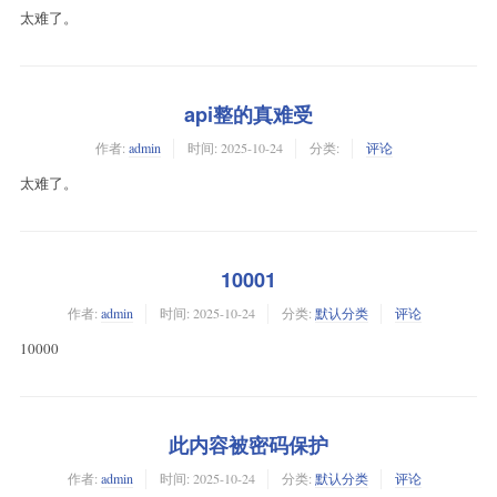
太难了。
api整的真难受
作者:
admin
时间:
2025-10-24
分类:
评论
太难了。
10001
作者:
admin
时间:
2025-10-24
分类:
默认分类
评论
10000
此内容被密码保护
作者:
admin
时间:
2025-10-24
分类:
默认分类
评论