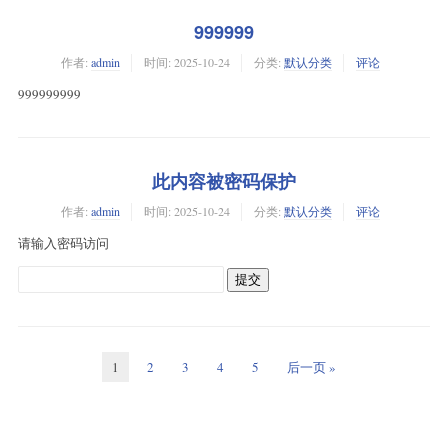
999999
作者:
admin
时间:
2025-10-24
分类:
默认分类
评论
999999999
此内容被密码保护
作者:
admin
时间:
2025-10-24
分类:
默认分类
评论
请输入密码访问
1
2
3
4
5
后一页 »