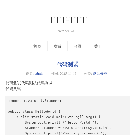
TTT-TTT
Just So So ...
首页
友链
收录
关于
代码测试
作者:
admin
时间:
2025-11-13
分类:
默认分类
代码测试代码测试代码测试
代码测试
import java.util.Scanner;

public class HelloWorld {

    public static void main(String[] args) {

        System.out.println("Hello World!");

        Scanner scanner = new Scanner(System.in);

        System.out.print("What's your name? ");
