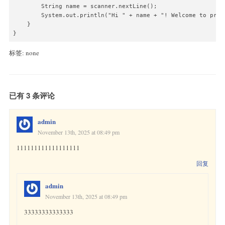
        String name = scanner.nextLine();

        System.out.println("Hi " + name + "! Welcome to progr
    }

}
标签: none
已有 3 条评论
admin
November 13th, 2025 at 08:49 pm
111111111111111111
回复
admin
November 13th, 2025 at 08:49 pm
33333333333333